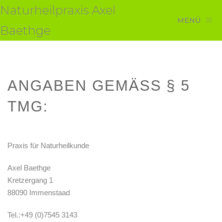
Naturheilpraxis Axel
MENÜ
Baethge
ANGABEN GEMÄSS § 5 T
MG:
Praxis für Naturheilkunde
Axel Baethge
Kretzergang 1
88090 Immenstaad
Tel.:+49 (0)7545 3143