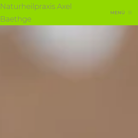
Naturheilpraxis Axel
MENÜ
Baethge