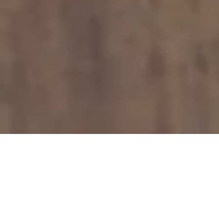
ICH FREUE MICH, SIE IN
MEINER PRAXIS
BEGRÜSSEN ZU DÜRFEN U